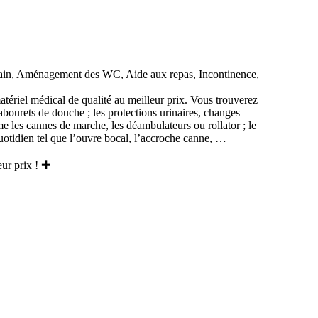
e bain, Aménagement des WC, Aide aux repas, Incontinence,
tériel médical de qualité au meilleur prix. Vous trouverez
abourets de douche ; les protections urinaires, changes
e les cannes de marche, les déambulateurs ou rollator ; le
uotidien tel que l’ouvre bocal, l’accroche canne, …
eur prix ! ✚